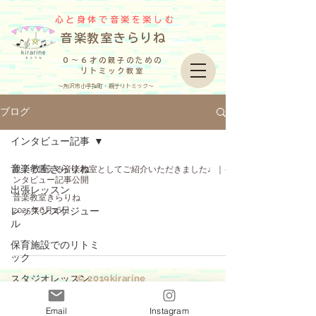
心と身体で音楽を楽しむ
​音楽教室きらりね
０～６才の親子のための
リトミック教室
～所沢市小手指町・親子リトミック～
ブログ
インタビュー記事
音楽教室きらりね
親子で通える音楽教室としてご紹介いただきました♩｜イ
ンタビュー記事公開
出張レッスン
音楽教室きらりね
レッスンスケジュー
2025年6月16日
ル
保育施設でのリトミ
ック
スタジオレッスン
​© 2019kirarine
お知らせ
Email
Instagram