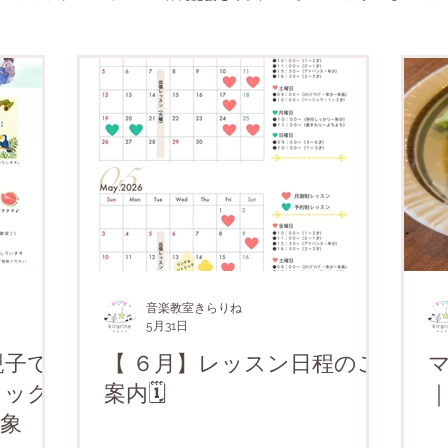
クについて
制作
１〜３才クラス
３〜６才クラス
予
０～１才クラス
月謝制クラス
１～２才クラス
２～３才ク
チおはなし会
お試しレッスン会
年度末レッスン
ワークシ
音楽教室きらりね
5月31日
親子で
【 ６月】レッスン日程のご
ミック
案内🗓️
象