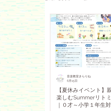
その他
きらりね
リトミッ
おはなし会
クリスマス会
ハロウィン
未就学児
ラン
音楽教室きらりね
インタビュー記事
クリスマス会
6月15日
【夏休みイベント】
楽しむSummerリト
｜０才～小学１年生対