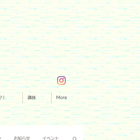
？）
講師
More
ン
お知らせ
イベント