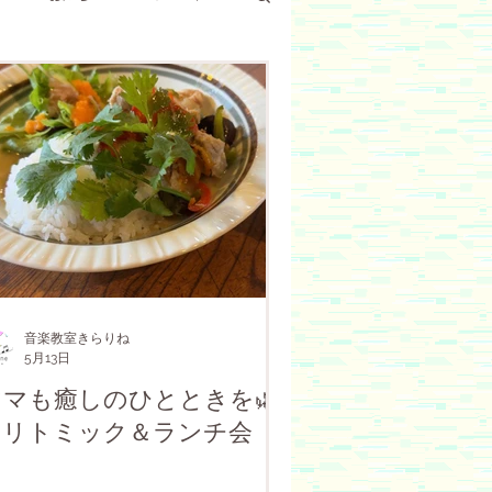
約制レッスン
月謝制レッスン
ラス
同学年クラス
ョップ
クラフトワーク
音楽教室きらりね
5月13日
ママも癒しのひとときを🌿
｜リトミック＆ランチ会