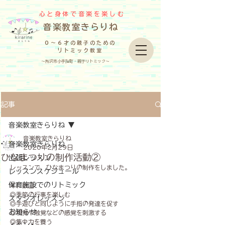
心と身体で音楽を楽しむ
​音楽教室きらりね
０～６才の親子のための
リトミック教室
～所沢市小手指町・親子リトミック～
記事
音楽教室きらりね
音楽教室きらりね
音楽教室きらりね
2020年2月29日
ひなまつりの制作活動②
出張レッスン
レッスンで、ひなまつりの制作をしました。
レッスンスケジュール
保育施設でのリトミック
年に数回
◎季節の行事を楽しむ
スタジオレッスン
◎手遊びと同じように手指の発達を促す
お知らせ
◎視覚や触覚などの感覚を刺激する
◎集中力を養う