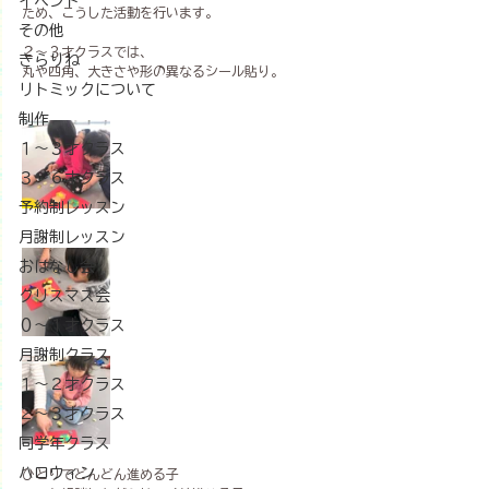
イベント
ため、こうした活動を行います。
その他
２〜３才クラスでは、
きらりね
丸や四角、大きさや形の異なるシール貼り。
リトミックについて
制作
１〜３才クラス
３〜６才クラス
予約制レッスン
月謝制レッスン
おはなし会
クリスマス会
０～１才クラス
月謝制クラス
１～２才クラス
２～３才クラス
同学年クラス
ハロウィン
ひとりでどんどん進める子