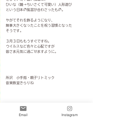
ひいな（雛→ちいさくて可愛い）人形遊び
という日本の風習が合わさったもの。
やがてそれを飾るようになり、
無事大きくなったことを祝う習慣となった
そうです。
３月３日ももうすぐですね。
ウイルスなど色々と心配ですが
皆さま元気に過ごせますように。
所沢　小手指・親子リトミック
音楽教室きらりね
Email
Instagram