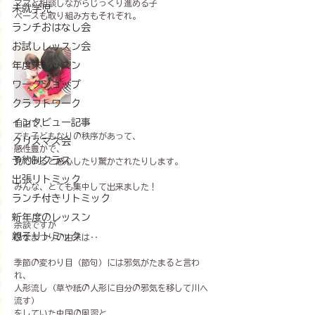
ママと相談しながらじっくり進める子
未就学児
ペースも取り組み方もそれぞれ。
ランチおはなし会
お試しレッスン会
年度末レッスン
ワークショップ
クラフトワーク
インタビュー記事
自由で、
でも子どもなりの秩序があって、
クリスマス会
感性豊かで、
予約制クラス
見ていると感心したり驚かされたりします。
出張リトミック
みんな、とても集中して出来ました！
ランチ付きリトミック
新年度のレッスン
余談ですが
親子リトミック
ひなまつりの由来は‥
季節の変わり目（節句）には邪気がたまると言わ
れ、
人形流し（草や紙の人形に自分の邪気を移して川へ
流す）
をしていた中国の風習と、