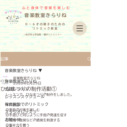
心と身体で音楽を楽しむ
​音楽教室きらりね
０～６才の親子のための
リトミック教室
～所沢市小手指町・親子リトミック～
記事
音楽教室きらりね
音楽教室きらりね
音楽教室きらりね
2020年2月29日
ひなまつりの制作活動①
出張レッスン
レッスンで、ひなまつりの制作をしました。
レッスンスケジュール
保育施設でのリトミック
年に数回
◎季節の行事を楽しむ
スタジオレッスン
◎手遊びと同じように手指の発達を促す
お知らせ
◎視覚や触覚などの感覚を刺激する
◎集中力を養う