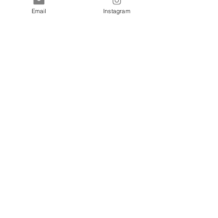
所沢　小手指・親子リトミック
Email
Instagram
音楽教室きらりね
スタジオレッスン
すべて表示
最新記事