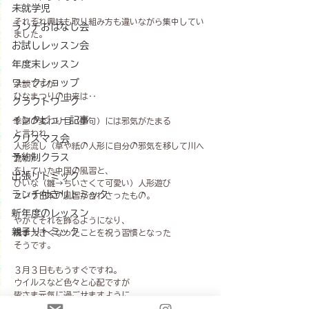
未就学児
それぞれ興味も取り組み方も違いながら集中してい
ランチおはなし会
ました。
お試しレッスン会
年度末レッスン
ワークショップ
余談ですが
ひなまつりの由来は‥
クラフトワーク
インタビュー記事
季節の変わり目（節句）には邪気がたまる
と言われ、
クリスマス会
人形流し（草や紙の人形に自分の邪気を移して川へ
予約制クラス
流す）
をしていた中国の風習と、
出張リトミック
ひいな（雛→ちいさくて可愛い）人形遊び
ランチ付きリトミック
という日本の風習が合わさったもの。
新年度のレッスン
やがてそれを飾るようになり、
親子リトミック
無事大きくなったことを祝う習慣となった
そうです。
３月３日ももうすぐですね。
ウイルスなど色々と心配ですが
皆さま元気に過ごせますように。