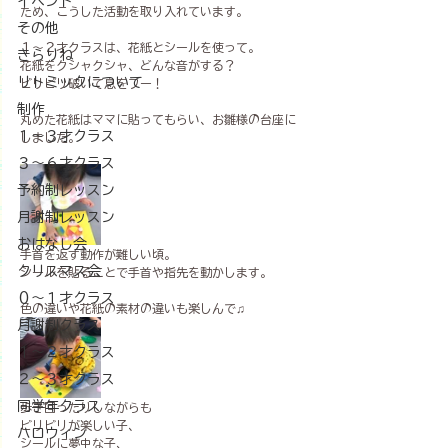
イベント
ため、こうした活動を取り入れています。
その他
１〜２才クラスは、花紙とシールを使って。
きらりね
花紙をクシャクシャ、どんな音がする？
リトミックについて
ビリビリ破いて息をフー！
制作
丸めた花紙はママに貼ってもらい、お雛様の台座に
１〜３才クラス
しました。
３〜６才クラス
予約制レッスン
月謝制レッスン
おはなし会
手首を返す動作が難しい頃。
クリスマス会
シールを貼ることで手首や指先を動かします。
０～１才クラス
色の違いや花紙の素材の違いも楽しんで♫
月謝制クラス
１～２才クラス
２～３才クラス
同学年クラス
歩き回ったりしながらも
ビリビリが楽しい子、
ハロウィン
シールに夢中な子、