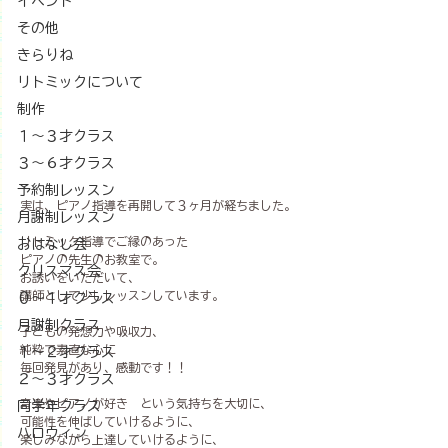
イベント
その他
きらりね
リトミックについて
制作
１〜３才クラス
３〜６才クラス
予約制レッスン
実は、ピアノ指導を再開して３ヶ月が経ちました。
月謝制レッスン
リトミック指導でご縁のあった
おはなし会
ピアノの先生のお教室で。
クリスマス会
お誘いをいただいて、
講師として少しレッスンしています。
０～１才クラス
月謝制クラス
子どもの発想力や吸収力、
純粋で素直な心に
１～２才クラス
毎回発見があり、感動です！！
２～３才クラス
音楽やピアノが好き　という気持ちを大切に、
同学年クラス
可能性を伸ばしていけるように、
ハロウィン
楽しみながら上達していけるように、