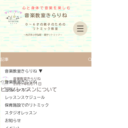
心と身体で音楽を楽しむ
​音楽教室きらりね
０～６才の親子のための
リトミック教室
～所沢市小手指町・親子リトミック～
記事
音楽教室きらりね
音楽教室きらりね
音楽教室きらりね
2021年8月11日
ピアノレッスンについて
出張レッスン
レッスンスケジュール
保育施設でのリトミック
スタジオレッスン
お知らせ