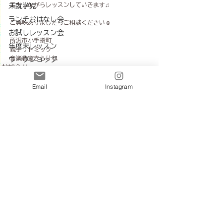
工夫しながらレッスンしていきます♫
未就学児
ランチおはなし会
ご興味ありましたらご相談ください☺︎
お試しレッスン会
所沢市小手指町
年度末レッスン
親子リトミック
音楽教室きらりね
ワークショップ
お知らせ
クラフトワーク
その他
Email
Instagram
インタビュー記事
クリスマス会
予約制クラス
出張リトミック
すべて表示
最新記事
ランチ付きリトミック
新年度のレッスン
親子リトミック