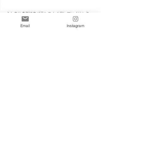
心と身体の発達をバランスよく促していくリトミッ
ク。
Email
Instagram
色々なニュアンスを大切に
集中できる時間も
レッスンでは取り入れています♩
所沢市小手指・親子リトミック
音楽教室きらりね
スタジオレッスン
すべて表示
最新記事