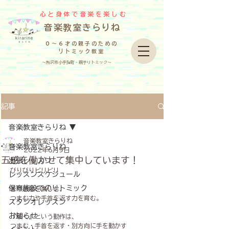
心と身体で音楽を楽しむ
​音楽教室きらりね
０～６才の親子のための
リトミック教室
～所沢市小手指町・親子リトミック～
記事
音楽教室きらりね
音楽教室きらりね
音楽教室きらりね
2022年6月9日
五感を働かせて集中しています！
出張レッスン
びりびりビリビリ
レッスンスケジュール
保育施設でのリトミック
音や感触を楽しむ、
つまむ力や手首を返す力を育む。
スタジオレッスン
お知らせ
『破く』という動作は、
つまむ・手首を返す・別方向に手を動かす