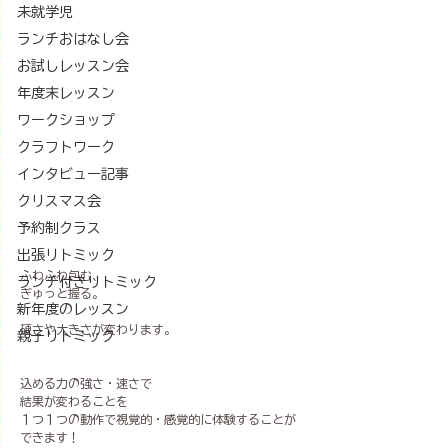
未就学児
ランチおはなし会
お試しレッスン会
年度末レッスン
ワークショップ
クラフトワーク
インタビュー記事
クリスマス会
予約制クラス
出張リトミック
ふわふわ包む、
ランチ付きリトミック
ぎゅっと握る。
新年度のレッスン
硬さや大きさが変わります。
親子リトミック
込める力の強さ・速さで
結果が変わることを
１つ１つの動作で視覚的・感覚的に体験することが
できます！