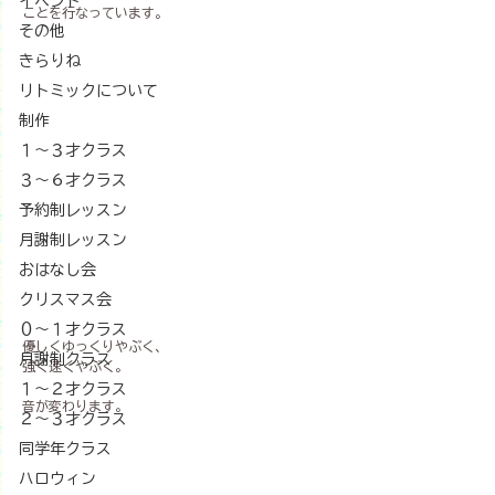
イベント
ことを行なっています。
その他
きらりね
リトミックについて
制作
１〜３才クラス
３〜６才クラス
予約制レッスン
月謝制レッスン
おはなし会
クリスマス会
０～１才クラス
優しくゆっくりやぶく、
月謝制クラス
強く速くやぶく。
１～２才クラス
音が変わります。
２～３才クラス
同学年クラス
ハロウィン