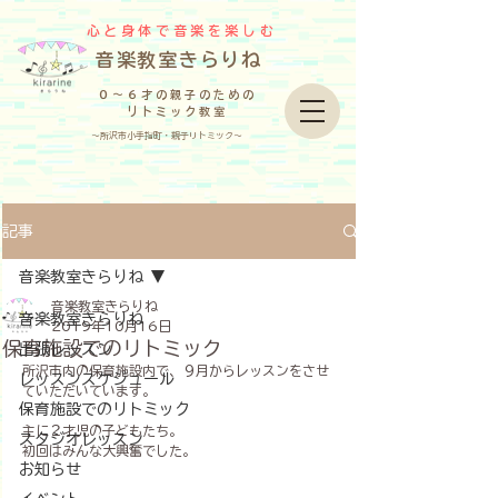
心と身体で音楽を楽しむ
​音楽教室きらりね
０～６才の親子のための
リトミック教室
～所沢市小手指町・親子リトミック～
記事
音楽教室きらりね
音楽教室きらりね
音楽教室きらりね
2019年10月16日
保育施設でのリトミック
出張レッスン
所沢市内の保育施設内で、９月からレッスンをさせ
レッスンスケジュール
ていただいています。
保育施設でのリトミック
主に２才児の子どもたち。
スタジオレッスン
初回はみんな大興奮でした。
お知らせ