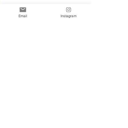
Email
Instagram
少しずつ、音への反応を高めていく予定です。
まずは音楽を『楽しい！』と感じてもらうこと
そして、楽しさの中で
自然と音楽や社会性の基礎が身につけられること
を目指します。
所沢　小手指・親子リトミック
音楽教室きらりね
保育施設でのリトミック