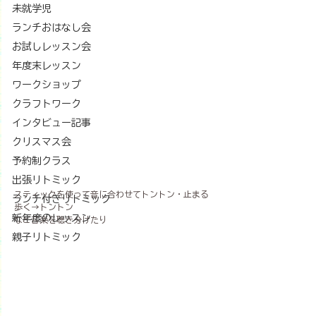
未就学児
ランチおはなし会
お試しレッスン会
年度末レッスン
ワークショップ
クラフトワーク
インタビュー記事
クリスマス会
予約制クラス
出張リトミック
スティックを使って音に合わせてトントン・止まる
ランチ付きリトミック
歩く→トントン
新年度のレッスン
など音楽を聴き分けたり
親子リトミック