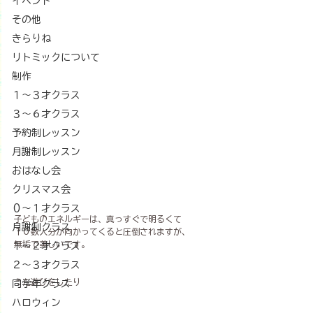
イベント
その他
きらりね
リトミックについて
制作
１〜３才クラス
３〜６才クラス
予約制レッスン
月謝制レッスン
おはなし会
クリスマス会
０～１才クラス
子どものエネルギーは、真っすぐで明るくて
月謝制クラス
１０数人分が向かってくると圧倒されますが、
無垢で美しいです。
１～２才クラス
２～３才クラス
うた遊びをしたり
同学年クラス
ハロウィン