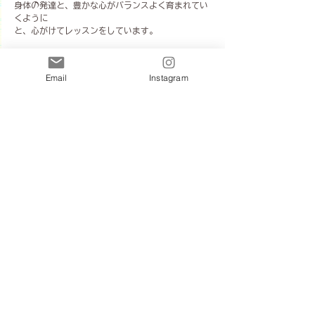
身体の発達と、豊かな心がバランスよく育まれてい
くように
と、心がけてレッスンをしています。
所沢市小手指町
Email
Instagram
親子リトミック・音楽教室きらりね
リトミック
所沢市
レッスン
小手指町
ハロウィン
音楽教室
スタジオレッスン
その他
すべて表示
最新記事