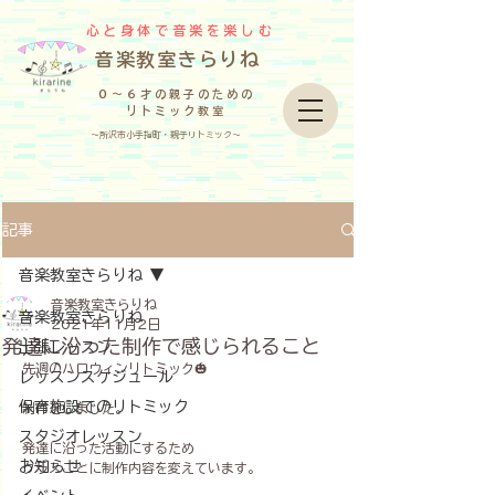
心と身体で音楽を楽しむ
​音楽教室きらりね
０～６才の親子のための
リトミック教室
～所沢市小手指町・親子リトミック～
記事
音楽教室きらりね
音楽教室きらりね
音楽教室きらりね
2021年11月2日
発達に沿った制作で感じられること
出張レッスン
先週のハロウィンリトミック🎃
レッスンスケジュール
保育施設でのリトミック
制作をしました。
スタジオレッスン
発達に沿った活動にするため
お知らせ
クラスごとに制作内容を変えています。