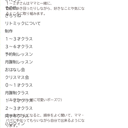
イベント
１〜２才さんはママと一緒に、
その他
自由に歩き回ったりしながら、好きなことや気にな
るところに取り組みます。
きらりね
リトミックについて
制作
１〜３才クラス
３〜６才クラス
予約制レッスン
月謝制レッスン
おはなし会
クリスマス会
０～１才クラス
月謝制クラス
（カボチャと一緒に可愛いポーズ♡）
１～２才クラス
２～３才クラス
２〜３才さんになると、順序をよく聞いて、ママ・
同学年クラス
パパに手伝ってもらいながら自分で出来るようにな
ハロウィン
ります。