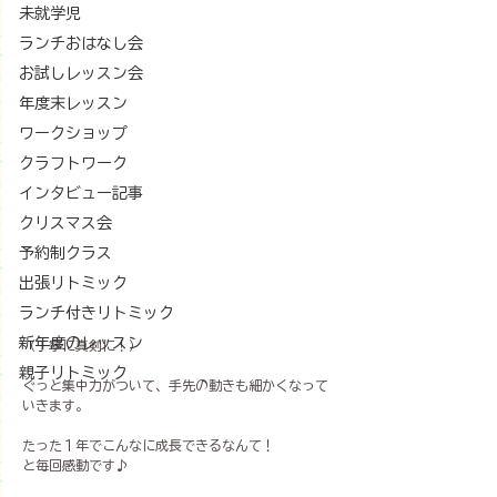
未就学児
ランチおはなし会
お試しレッスン会
年度末レッスン
ワークショップ
クラフトワーク
インタビュー記事
クリスマス会
予約制クラス
出張リトミック
ランチ付きリトミック
新年度のレッスン
（丁寧に真剣に！）
親子リトミック
ぐっと集中力がついて、手先の動きも細かくなって
いきます。
たった１年でこんなに成長できるなんて！
と毎回感動です♪