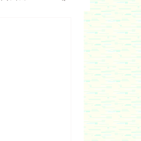
３才クラス
０～１才クラス
未就学児
ワーク