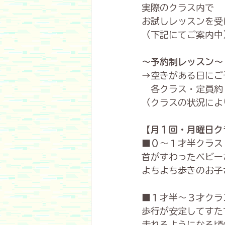
実際のクラス内で
お試しレッスンを受
（下記にてご案内中
〜予約制レッスン〜
→空きがある日にご
　各クラス・定員約
（クラスの状況によ
【月１回・月曜日ク
■０〜１才半クラス
首がすわったベビー
よちよち歩きのお子
■１才半～３才クラ
歩行が安定してすた
走れるようになる頃