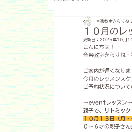
音楽教室きらりね
お知らせ
イベント
そ
１０月のレ
更新日：
2025年10月1
３〜６才クラス
予約制レッ
こんにちは！
音楽教室きらりね・
月謝制クラス
１～２才クラ
ご案内が遅くなりま
今月のレッスンスケ
ご予約状況について
ランチおはなし会
お試しレ
～eventレッスン
親子で、リトミック
インタビュー記事
クリスマ
１０月１３日（月・
０〜６才の親子さん