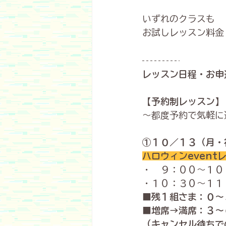
いずれのクラスも
お試しレッスン料金
レッスン日程・お申
【予約制レッスン】
～都度予約で気軽に
①１０／１３（月・
ハロウィンeventレ
・　９：００〜１０
・１０：３０〜１１
■残１組さま：０〜
■増席→満席：３～
（キャンセル待ちで