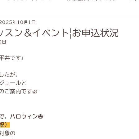
2025年10月1日
の他
きらりね
リトミックについて
制作
１〜
ッスン＆イベント|お申込状況
0日
スン
月謝制レッスン
おはなし会
クリスマス会
平井です♩
ス
２～３才クラス
同学年クラス
ハロウィン
したが、
ジュールと
のご案内です🌿
ッスン会
年度末レッスン
ワークショップ
クラフト
～
で、ハロウィン
🎃
ス会
祝）
対象の