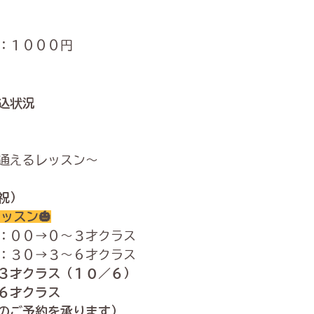
：１０００円
込状況
通えるレッスン～
祝）
ッスン🎃
：００→０〜３才クラス
：３０→３〜６才クラス
３才クラス（１０／６）
６才クラス
のご予約を承ります）