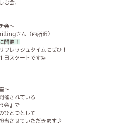
しむ会♩
チ会～
illingさん（西所沢）
に開催！
リフレッシュタイムにぜひ！
１日スタートです💫
座～
開催されている
う会』で
のひとつとして
担当させていただきます♪