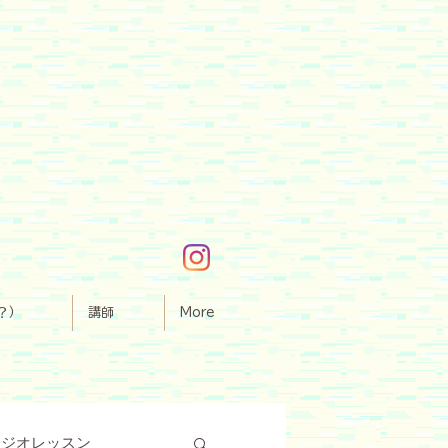
？）
講師
More
タジオレッスン