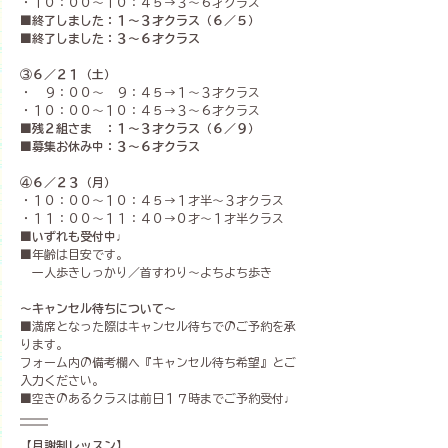
・１０：００〜１０：４５→３〜６才クラス
■終了しました：１〜３才クラス（６／５）
■終了しました：３～６才クラス
③６／２１（土）
・　９：００〜　９：４５→１〜３才クラス
・１０：００〜１０：４５→３〜６才クラス
■残２組さま　：１～３才クラス（６／９）
■募集お休み中：３～６才クラス
④６／２３（月）
・１０：００～１０：４５→１才半～３才クラス
・１１：００～１１：４０→０才～１才半クラス
■いずれも受付中♩
■年齢は目安です。
　一人歩きしっかり／首すわり～よちよち歩き
～キャンセル待ちについて～
■満席となった際はキャンセル待ちでのご予約を承
ります。
フォーム内の備考欄へ『キャンセル待ち希望』とご
入力ください。
■空きのあるクラスは前日１７時までご予約受付♩
【月謝制レッスン】