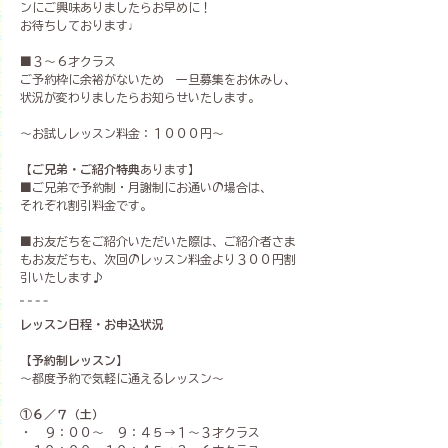
ンにご興味ありましたらお早めに！
お待ちしております♩
■３～６才クラス
ご予約枠に余裕がないため　一旦募集をお休みし、
状況が変わりましたらお知らせいたします。
〜お試しレッスン料金：１０００円〜
【ご兄弟・ご紹介特典
あります】
■ご兄弟で予約制・月謝制にお通いの場合は、
それぞれ割引料金です。
■お友だちをご紹介いただいた際は、ご紹介者さま
もお友だちも、次回のレッスン料金より３００円割
引いたします♪
レッスン日程・お申込状況
【予約制レッスン】
～都度予約で気軽に通えるレッスン～
①６／７（土）
・　９：００〜　９：４５→１〜３才クラス