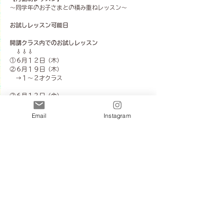
～同学年のお子さまとの積み重ねレッスン～
お試しレッスン可能日
開講クラス内でのお試しレッスン
　⇩⇩⇩
①６月１２日（木）
②６月１９日（木）
　→１～２才クラス
③６月１３日（金）
④６月２０日（金）
⑤６月２３日（金）
Email
Instagram
　→１～２才／０～１才／２〜３才クラス
月謝制クラスは
お早めのスタートがおすすめです😊
【お知らせ】
■０～１才クラスは
首がすわった頃～ご参加いただけます。
■月謝制レッスンは
毎回同じお子さまとの少人数レッスン。