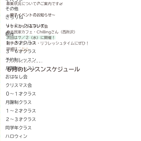
イベント
募集状況についてのご案内です🌿
その他
～親子イベントのお知らせ～
きらりね
リトミックについて
＊
リトミック＆ランチ会
@
古民家カフェ・Chillingさん（西所沢）
制作
次回は７／２（水）に開催！
１〜３才クラス
親子のリラックス・リフレッシュタイムにぜひ！
詳細は
こちら
３〜６才クラス
予約制レッスン
月謝制レッスン
６月のレッスンスケジュール
おはなし会
クリスマス会
０～１才クラス
月謝制クラス
１～２才クラス
２～３才クラス
同学年クラス
ハロウィン