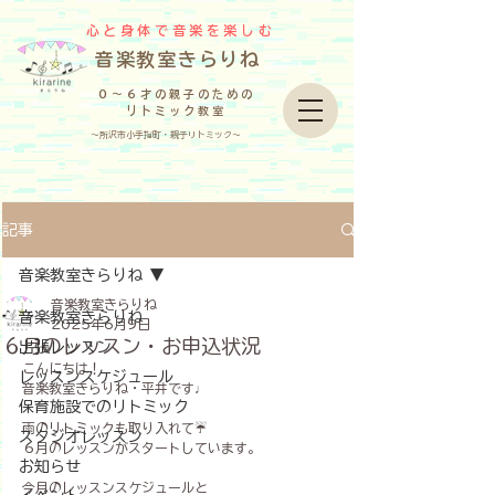
心と身体で音楽を楽しむ
​音楽教室きらりね
０～６才の親子のための
リトミック教室
～所沢市小手指町・親子リトミック～
記事
音楽教室きらりね
音楽教室きらりね
音楽教室きらりね
2025年6月9日
６月のレッスン・お申込状況
出張レッスン
こんにちは！
レッスンスケジュール
音楽教室きらりね・平井です♩
保育施設でのリトミック
雨のリトミックも取り入れて☔️
スタジオレッスン
６月のレッスンがスタートしています。
お知らせ
今月のレッスンスケジュールと