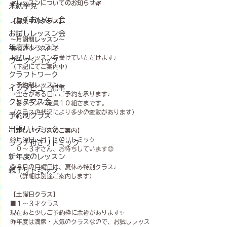
🌿レッスンについてのお知らせ🌿
未就学児
ランチおはなし会
【募集中のクラス】
お試しレッスン会
～月謝制レッスン～
年度末レッスン
実際のクラス内で
お試しレッスンを受けていただけます♩
ワークショップ
（下記にてご案内中）
クラフトワーク
〜予約制レッスン〜
インタビュー記事
→空きがある日にご予約を承ります♩
クリスマス会
　各クラス・定員１０組さまです。
（クラスの状況により多少の変動があります）
予約制クラス
出張リトミック
【新しいクラスのご案内】
◎月曜日・月１回のリトミック
ランチ付きリトミック
　０〜３才さん、お待ちしています😊
新年度のレッスン
◎８月の月曜日は、夏休み特別クラス♩
親子リトミック
　（詳細は別途ご案内します）
【土曜日クラス】
■１〜３才クラス
現在あと少しご予約枠に余裕があります✨
昨年度は満席・人気のクラスなので、お試しレッス