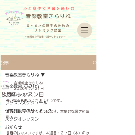
心と身体で音楽を楽しむ
​音楽教室きらりね
０～６才の親子のための
リトミック教室
～所沢市小手指町・親子リトミック～
記事
音楽教室きらりね
音楽教室きらりね
音楽教室きらりね
2020年7月21日
８月のレッスン日
出張レッスン
長い梅雨ももうじき明けそうです。
レッスンスケジュール
保育施設でのリトミック
せみの鳴き声も聞くようになり、本格的な暑さの気
配・・
スタジオレッスン
お知らせ
８月のレッスンですが、４週目・２７日（木）のみ