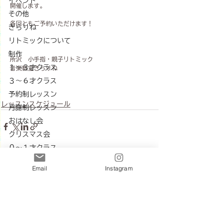
イベント
開催します。
その他
各回ともご予約いただけます！
きらりね
リトミックについて
制作
所沢　小手指・親子リトミック
１〜３才クラス
音楽教室きらりね
３〜６才クラス
予約制レッスン
レッスンスケジュール
月謝制レッスン
おはなし会
クリスマス会
０～１才クラス
月謝制クラス
すべて表示
最新記事
Email
Instagram
１～２才クラス
２～３才クラス
同学年クラス
ハロウィン