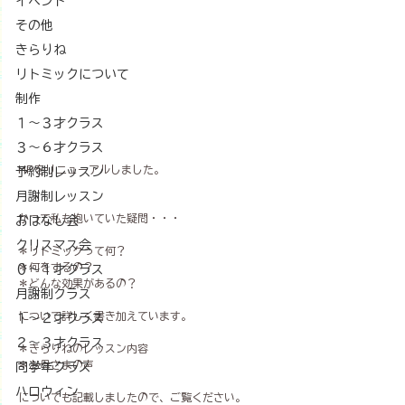
イベント
その他
きらりね
リトミックについて
制作
１〜３才クラス
３〜６才クラス
HPをリニューアルしました。
予約制レッスン
月謝制レッスン
かつて私も抱いていた疑問・・・
おはなし会
クリスマス会
＊リトミックって何？
＊何をするの？
０～１才クラス
＊どんな効果があるの？
月謝制クラス
について詳しく書き加えています。
１～２才クラス
２～３才クラス
＊きらりねのレッスン内容
＊お母さまの声
同学年クラス
ハロウィン
についても記載しましたので、ご覧ください。