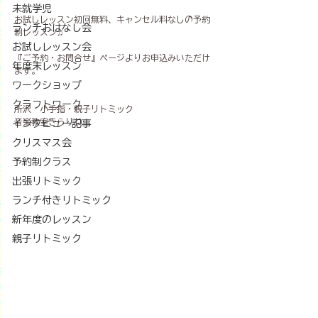
未就学児
お試しレッスン初回無料、キャンセル料なしの予約
ランチおはなし会
制レッスン♫
お試しレッスン会
『ご予約・お問合せ』ページよりお申込みいただけ
年度末レッスン
ます。
ワークショップ
クラフトワーク
所沢　小手指・親子リトミック
音楽教室きらりね
インタビュー記事
クリスマス会
予約制クラス
出張リトミック
ランチ付きリトミック
新年度のレッスン
親子リトミック