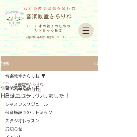
心と身体で音楽を楽しむ
​音楽教室きらりね
０～６才の親子のための
リトミック教室
～所沢市小手指町・親子リトミック～
記事
音楽教室きらりね
音楽教室きらりね
音楽教室きらりね
2020年7月1日
HPリニューアルしました！
出張レッスン
レッスンスケジュール
保育施設でのリトミック
スタジオレッスン
お知らせ