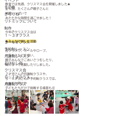
イベント
教室では先週、クリスマス会を開催しました🎄
その他
全６回、たくさんの親子さんと
笑顔いっぱいで
きらりね
あたたかな時間を過ごせました！
リトミックについて
制作
今年のクリスマス会は
１〜３才クラス
🎄みんなで楽しむ活動
３〜６才クラス
予約制レッスン
各クラスで、ボールやロープ、
マラカスなどを使い、
月謝制レッスン
親子みんなでごあいさつをしたり、
おはなし会
輪になって活動したりしました。
クリスマス会
２才児さんの月謝制クラスや、
０～１才クラス
３～５才児さんの予約制クラスでは、
お友だち同士や
月謝制クラス
子どもたちだけで挑戦する場面も👏
１～２才クラス
２～３才クラス
同学年クラス
ハロウィン