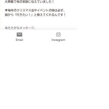
大興奮で他の家族に伝えていました！
🌹毎年のクリスマス会やイベントの時は必ず、
娘から「行きたい！」と教えてくれるんです！
あたたかなメッセージ、
ありがとうございました😊
Email
Instagram
子どもたちとのやり取りを大切にしているので
リトミック中のお写真が
撮れないことがあるのですが、
お母さま方が
『送りますね！』と送ってくださって。
皆さまの優しさやあたたかさに
助けていただいて、
和やかなクリスマス会となりました✨
今年もご参加くださり、
ありがとうございました😌🎄
所沢市　小手指町・親子リトミック
音楽教室きらりね
リトミック
親子イベント
クリスマス会
イベントレッスン