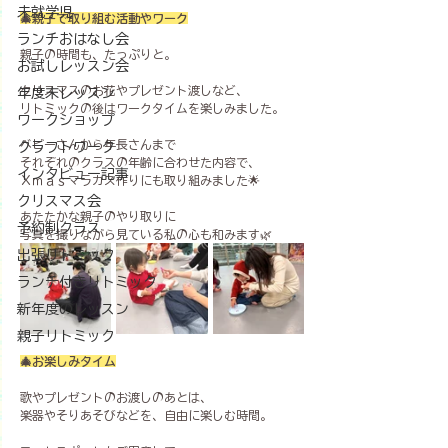
未就学児
🎄親子で取り組む活動やワーク
ランチおはなし会
親子の時間も、たっぷりと。
お試しレッスン会
クリスマスのお花やプレゼント渡しなど、
年度末レッスン
リトミックの後はワークタイムを楽しみました。
ワークショップ
ベビーさんから年長さんまで
クラフトワーク
それぞれのクラスの年齢に合わせた内容で、
インタビュー記事
Ｘｍａｓマラカス作りにも取り組みました🌟
クリスマス会
あたたかな親子のやり取りに
予約制クラス
写真を撮りながら見ている私の心も和みます🌿
出張リトミック
ランチ付きリトミック
新年度のレッスン
親子リトミック
🎄お楽しみタイム
歌やプレゼントのお渡しのあとは、
楽器やそりあそびなどを、自由に楽しむ時間。