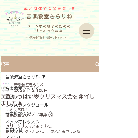
心と身体で音楽を楽しむ
​音楽教室きらりね
０～６才の親子のための
リトミック教室
～所沢市小手指町・親子リトミック～
記事
音楽教室きらりね
音楽教室きらりね
音楽教室きらりね
2025年12月25日
笑顔いっぱい🌟クリスマス会を開催し
出張レッスン
ました🎄
レッスンスケジュール
こんにちは！
保育施設でのリトミック
音楽教室きらりね・平井です♩
スタジオレッスン
メリークリスマス🎄ですね。
お知らせ
昨夜はサンタさんたち、お疲れさまでした😌