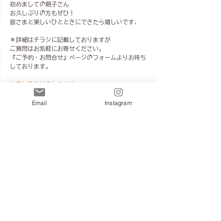
初めましての親子さん
お久しぶりの方もぜひ！
皆さまと楽しいひとときにできたら嬉しいです♩
＊詳細はチラシに記載しておりますが
ご質問はお気軽にお寄せください。
『ご予約・お問合せ』ページのフォームよりお待ち
しております。
お申し込みはこちらより
⇩
🎃１０月１３日現在🎃
Email
Instagram
＊１０月２４日（木）→あと２組さま受付中♩
＊１０月２６日（土）→両クラス満席です
キャンセル待ちを承りますので、備考欄にてその旨
をお知らせください♩
ハロウィンパーティーへ申込む
過去にレッスンやイベントにご参加いただいて教室
LINEをご存じの方、LINEからご連絡くださいね♩