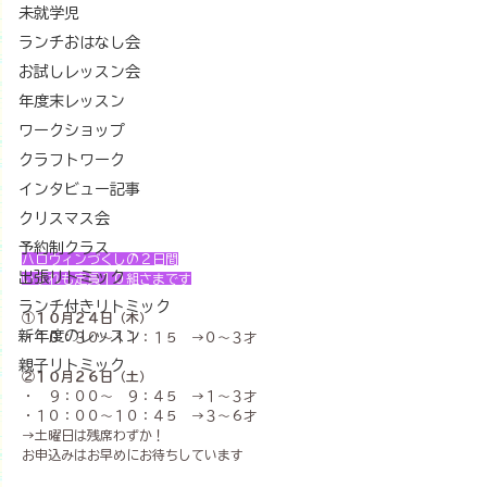
未就学児
ランチおはなし会
お試しレッスン会
年度末レッスン
ワークショップ
クラフトワーク
インタビュー記事
クリスマス会
予約制クラス
ハロウィンづくしの２日間
出張リトミック
いずれも定員１０組さまです
ランチ付きリトミック
①１０月２４日（木）
新年度のレッスン
・１０：３０〜１１：１５　→０〜３才
親子リトミック
②１０月２６日（土）
・　９：００〜　９：４５　→１〜３才
・１０：００〜１０：４５　→３〜６才
→土曜日は残席わずか！
お申込みはお早めにお待ちしています