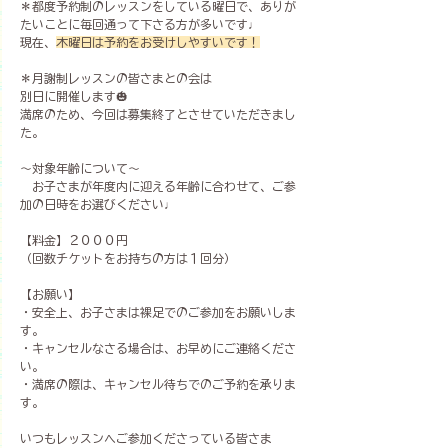
＊都度予約制のレッスンをしている曜日で、ありが
たいことに毎回通って下さる方が多いです♩
現在、
木曜日は予約をお受けしやすいです！
＊月謝制レッスンの皆さまとの会は
別日に開催します🎃
満席のため、今回は募集終了とさせていただきまし
た。
～対象年齢について～
　お子さまが年度内に迎える年齢に合わせて、ご参
加の日時をお選びください♩
【料金】２０００円
（回数チケットをお持ちの方は１回分）
【お願い】
・安全上、お子さまは裸足でのご参加をお願いしま
す。
・キャンセルなさる場合は、お早めにご連絡くださ
い。
・満席の際は、キャンセル待ちでのご予約を承りま
す。
いつもレッスンへご参加くださっている皆さま