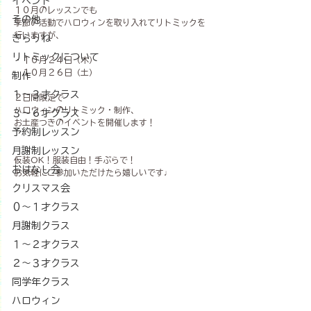
イベント
１０月のレッスンでも
その他
季節の活動でハロウィンを取り入れてリトミックを
行いますが、
きらりね
リトミックについて
・１０月２４日（木）
・１０月２６日（土）
制作
１〜３才クラス
２日間限定で
ハロウィンのリトミック・制作、
３〜６才クラス
お土産つきのイベントを開催します！
予約制レッスン
月謝制レッスン
仮装OK！服装自由！手ぶらで！
おはなし会
お気軽にご参加いただけたら嬉しいです♩
クリスマス会
０～１才クラス
月謝制クラス
１～２才クラス
２～３才クラス
同学年クラス
ハロウィン