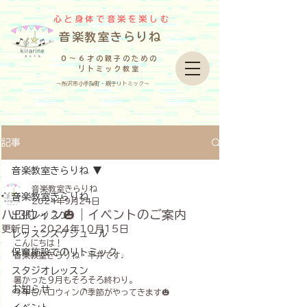
心と身体で音楽を楽しむ
​音楽教室きらりね
０～６才の親子のための
リトミック教室
～所沢市小手指町・親子リトミック～
記事
音楽教室きらりね
音楽教室きらりね
音楽教室きらりね
2024年9月24日
ハロウィン🎃｜イベントのご案内
出張レッスン
更新日：
2024年10月15日
レッスンスケジュール
こんにちは！
保育施設でのリトミック
音楽教室きらりね・平井です♩
スタジオレッスン
暑かった９月もそろそろ終わり。
お知らせ
今年もハロウィンの季節がやってきます🎃